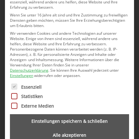
essenziell, während andere uns helfen, diese Website und Ihre
an. Manche Flächen benötigen wöchentliche
Erfahrung zu verbessern.
Pflege, andere nur saisonale Einsätze – wir
Wenn Sie unter 16 Jahre alt sind und Ihre Zustimmung zu freiwilligen
beraten Sie offen und stellen gemeinsam ein
Diensten geben möchten, müssen Sie Ihre Erziehungsberechtigten
passendes Pflegekonzept auf.
um Erlaubnis bitten.
Wir verwenden Cookies und andere Technologien auf unserer
Website. Einige von ihnen sind essenziell, während andere uns
Dabei achten wir nicht nur auf das äußere
helfen, diese Website und Ihre Erfahrung zu verbessern.
Erscheinungsbild. Auch die Bodenqualität, die
Personenbezogene Daten können verarbeitet werden (z. B. IP-
Adressen), z. B. für personalisierte Anzeigen und Inhalte oder
Wurzelgesundheit der Pflanzen und der
Anzeigen- und Inhaltsmessung.
Weitere Informationen über die
Zustand von Rasen und Beeten spielen bei
Verwendung Ihrer Daten finden Sie in unserer
unserer Arbeit eine Rolle. Unsere geschulten
Datenschutzerklärung
.
Sie können Ihre Auswahl jederzeit unter
Einstellungen
widerrufen oder anpassen.
Mitarbeiter bringen das nötige Know-how mit,
Es folgt eine Liste der Service-Gruppen, für die eine Ei
um frühzeitig Probleme wie Moosbildung,
Essenziell
Schädlingsbefall oder falsche Schnitttechniken
Statistiken
zu erkennen und zu vermeiden. Durch unsere
Externe Medien
Arbeit bleibt Ihre Grünfläche nicht nur optisch
attraktiv, sondern entwickelt sich dauerhaft
Einstellungen speichern & schließen
stabil – was auch der langfristigen
Wertentwicklung Ihrer Immobilie zugutekommt.
Alle akzeptieren