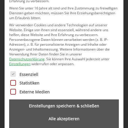
Erfahrung zu verbessern.
Zur klassischen Gartenpflege gehört zunächst
Wenn Sie unter 16 Jahre alt sind und Ihre Zustimmung zu freiwilligen
die Rasenpflege. Je nach Jahreszeit und
Diensten geben möchten, müssen Sie Ihre Erziehungsberechtigten
Witterung muss der Rasen alle ein bis zwei
um Erlaubnis bitten.
Wochen gemäht werden, um ein gepflegtes
Wir verwenden Cookies und andere Technologien auf unserer
Website. Einige von ihnen sind essenziell, während andere uns
Erscheinungsbild zu gewährleisten. Dabei geht
helfen, diese Website und Ihre Erfahrung zu verbessern.
es nicht nur um die Optik, sondern auch um die
Personenbezogene Daten können verarbeitet werden (z. B. IP-
Gesundheit des Rasens. Ein regelmäßig
Adressen), z. B. für personalisierte Anzeigen und Inhalte oder
Anzeigen- und Inhaltsmessung.
Weitere Informationen über die
geschnittener Rasen ist dichter,
Verwendung Ihrer Daten finden Sie in unserer
widerstandsfähiger gegen Unkraut und sieht
Datenschutzerklärung
.
Sie können Ihre Auswahl jederzeit unter
Einstellungen
widerrufen oder anpassen.
einfach besser aus. Hinzu kommt der
Heckenschnitt, der je nach Heckenart ein- bis
Es folgt eine Liste der Service-Gruppen, für die eine Ei
Essenziell
zweimal im Jahr erforderlich ist. Gerade bei
Statistiken
älteren Liegenschaften in Bockum finden sich
Externe Medien
oft große Thujen- oder Ligusterhecken, die
ohne regelmäßigen Schnitt schnell aus der
Form geraten und den Nachbarn buchstäblich
Einstellungen speichern & schließen
über den Kopf wachsen.
Alle akzeptieren
Neben diesen Standardaufgaben fallen im Laufe